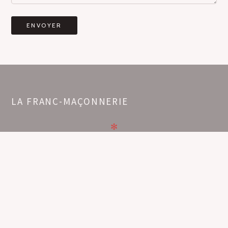
LA FRANC-MAÇONNERIE
✻
"La Franc-Maçonnerie a pour but d’éclairer l’homme sur sa
nature, sur son origine et sa destination"
Jean-Baptiste Willermoz