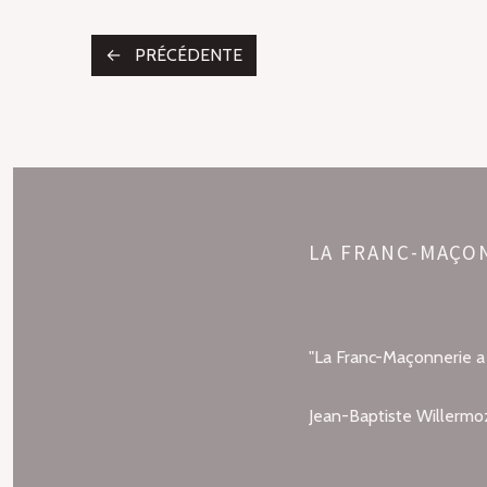
POSTS
PRÉCÉDENTE
NAVIGATION
LA FRANC-MAÇO
"La Franc-Maçonnerie a p
Jean-Baptiste Willermo