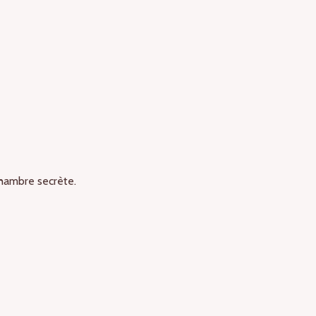
N
 chambre secrète.