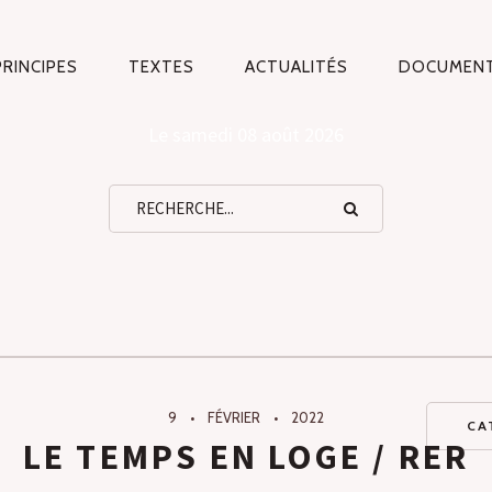
PRINCIPES
TEXTES
ACTUALITÉS
DOCUMEN
TION
ALE
Le samedi 08 août 2026
9
FÉVRIER
2022
CA
LE TEMPS EN LOGE / RER