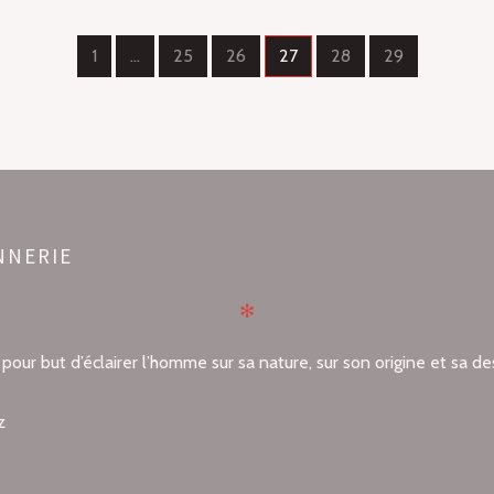
1
…
25
26
27
28
29
PAGE
PAGE
PAGE
PAGE
PAGE
PAGE
NNERIE
✻
our but d’éclairer l’homme sur sa nature, sur son origine et sa de
z