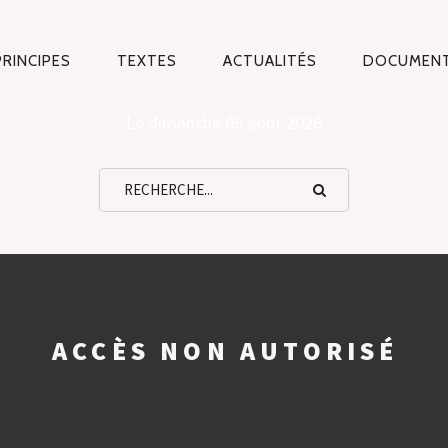
PRINCIPES
TEXTES
ACTUALITÉS
DOCUMEN
TION
ALE
Le dimanche 09 août 2026
ACCÈS NON AUTORISÉ