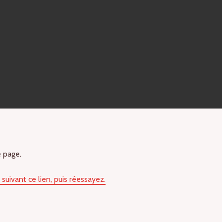
e page.
uivant ce lien, puis réessayez.