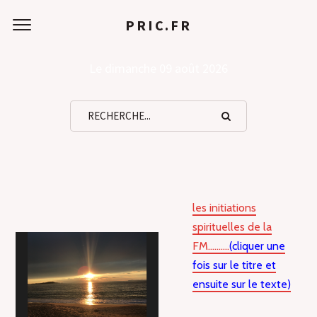
PRIC.FR
LES INITIATIONS
Le dimanche 09 août 2026
SPIRITUELLES DE LA
FRANC MAÇONNERIE
les initiations
spirituelles de la
FM……….
(cliquer une
fois sur le titre et
ensuite sur le texte)