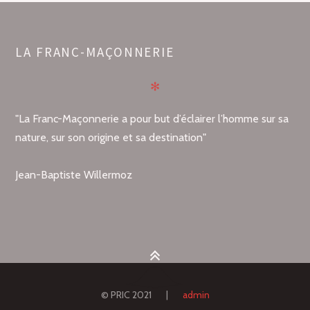
LA FRANC-MAÇONNERIE
✻
"La Franc-Maçonnerie a pour but d’éclairer l’homme sur sa
nature, sur son origine et sa destination"
Jean-Baptiste Willermoz
© PRIC 2021 |
admin